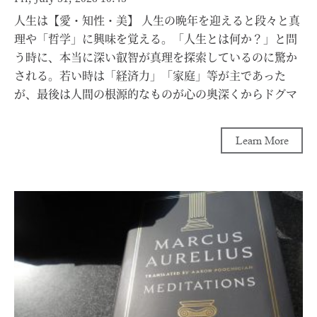
人生は【愛・知性・美】 人生の晩年を迎えると段々と真
理や「哲学」に興味を覚える。「人生とは何か？」と問
う時に、本当に深い叡智が真理を探索しているのに驚か
される。若い時は「経済力」「家庭」等が主であった
が、最後は人間の根源的なものが心の奥深くからドグマ
の様に揺り動かす。 「人生はArtなり！」と言った方が
いたが、それにも共鳴する。生きる事はArtである。日
Learn More
常生活そのもが【芸術】を造り上げる作品である。毎日
同じような事をしていても、目的と意識する事で、毎日
の「積み重ね」が「複利」を産んでいく。 健康維持の為
に「歩く」という事も1か月、毎日30分歩く事で、足腰
が強くなっていくのが目に見えてわかる。又毎日「考え
る」時間を持つ事で、気付きのセンサーが頭の隅にあ
り、ふとした瞬間に日頃から考えていた事と結びつく。
これらは日頃から「考えて」いたからこそ、産み出され
るものだろう。 人生の若い時に大きなVisionを持てば、
必ず想った通りになるであろう。野球選手の大谷翔平選