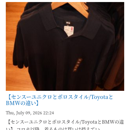
確かか？と色んな角度からアプローチする。そこで見い
もある。 少子化と騒ぐが、大した事は無い。日本は8000
出す動かぬ真理こそが本物であろう。人間は自分自身に
万人でも多い位であろう。IT・AI関係の充実化で充分達
は甘く弱い。しかしどんな時でもCoolで客観的でありた
成できる。今後も日本人の得意な「匠」の精神を磨き続
い。常に第3者の眼で見る事である。知は数字と言う事
けて、物造り「日本」を世界のLeaderとして継続してい
実であり、論理であり、動かぬ真実であり、客観性であ
く事であろう。 それには常に他国からの「学び」を永遠
る事であろうか。（ある時期からこれが身に付く様にな
に続け、「日本独自」のものをもっと【強め】て行くに
って人生が楽しくなった。｝ 最後の「美」は私が一番惹
ある。国家の基幹は「経済力」であり、「哲学」（信
かれるものであり、愛と知は【美】に終着する。バラン
条）と倫理がしっかりとあってこそである。 人間も下半
スの美、力の美、経済力の美・・・・・最後は「人間力
身がしっかりしていなくては、動けない。この根幹の土
の美」こそ私が一番求めるものである。顔に愛嬌（スマ
台はどう生きるかの「哲学」（信条）であり、もう一方
イル）があり、締りがあり、皮膚が輝き、眼光は鋭く、
は現実的な「経済力」であろう。 国家の運営が上手く行
慈愛に満ちている。身体は程よく中肉中背であり、安
っている時は「経済の繁栄」があり、社会が「正しい」
定、信頼感がある事だろう。 最終的には「人生は美であ
【センスーユニクロとポロスタイル/Toyotaと
価値観で運営されている時はバランスが取れている。人
BMWの違い】
り！」これを求めて生きるのが人生そのものではないか
間も同様で、「如何に生きるか？」を考えて、様々な
と到達したのである。晩年は素晴らしい。こう言う事を
「学び」と共に、「経済力」を高めるにある。どの生き
Thu, July 09, 2026 22:24
理解出来るようになって、自分磨きが楽しい。女優の吉
方の中にも「正しさ」があり、ここがしっかりとしてい
【センスーユニクロとポロスタイル/ToyotaとBMWの違
永小百合さんが80歳になられても60歳位にしか見えな
れば、全ての忍耐や、困難に耐えられるであろう。 その
い】 コロナ以降、着るものは買いは控えてい