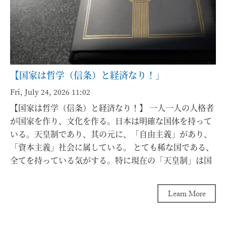
手は中学生の時に曼荼羅図を構成し、アメリカで打者と
投手の「二刀流」を目指したとされる。そして日々努力
すると言う「小さな」【習慣】を「積み重ねる」事によ
って成し遂げた。 これはスポーツに限らず、全ての分野
で言える事ではないだろうか。アメリカの教育界でも今
【国家は哲学（信条）と経済なり！」
これが見直されつつあるようである。12歳から15歳まで
に人生の方向性を見つけた方はある意味ラッキーだろ
Fri, July 24, 2026 11:02
う。それには土壌がなくてはならない。（日本の教育界
【国家は哲学（信条）と経済なり！】 一人一人の人格者
は小学生から中学性までのカリキュラムは優れていると
が国家を作り、文化を作る。日本は明確な国体を持って
思う。特に団体で、掃除する事は秀逸である。） 人生の
いる。天皇制であり、其の元に、「自由主義」があり、
根本はやはり【愛】である。受ける愛よりも与える
「資本主義」社会に属している。 とても稀な国である、
「愛」を持つと人生がより良くなる。Giveこそ20年、30
全てを持っている気がする。特に現在の「天皇制」は国
年後に自分自身にブーラメンで戻って来る。人生でどれ
の象徴であり、天皇、皇后陛下は国民のために尽くされ
だけ「与える」事ができたかであろう。 又「知性」は叡
ている。納得の行くものである。 そして何よりも民間は
Learn More
智と言えるかもしれない。私は「宇宙の法則」/the law
「自由」で何でも話し合えり、自分の才能を伸ばすだけ
of Universeと捉えている。真理は客観的であり、「事
の「場」があり、勉強して実力をつけ、「経済力」をつ
実」に対して評価される。主観や感情ではない。これは
けたければ、自分を高め、目的遂行のチャンスは幾らで