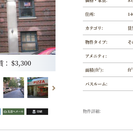
価格・家賃:
$3
住所:
14
カテゴリ:
賃
物件タイプ:
そ
アメニティ:
 $3,300
面積(ft²):
ft²
バスルーム:
物件詳細:
友達へメール
印刷