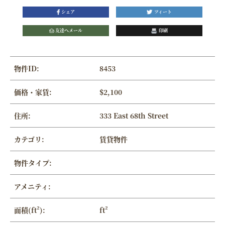
シェア
ツィート
友達へメール
印刷
物件ID:
8453
価格・家賃:
$2,100
住所:
333 East 68th Street
カテゴリ:
賃貸物件
物件タイプ:
アメニティ:
面積(ft²):
ft²