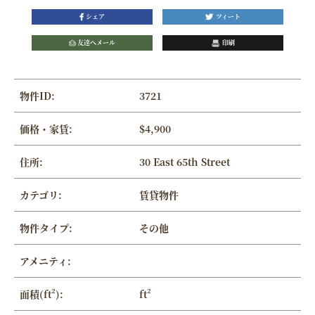
シェア
ツィート
友達へメール
印刷
物件ID:
3721
価格・家賃:
$4,900
住所:
30 East 65th Street
カテゴリ:
賃貸物件
物件タイプ:
その他
アメニティ:
面積(ft²):
ft²