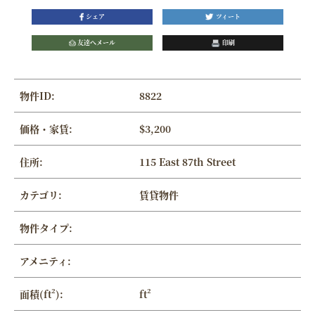
シェア
ツィート
友達へメール
印刷
物件ID:
8822
価格・家賃:
$3,200
住所:
115 East 87th Street
カテゴリ:
賃貸物件
物件タイプ:
アメニティ:
面積(ft²):
ft²