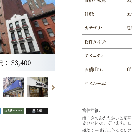
価格・家賃:
$3
住所:
35
カテゴリ:
賃
物件タイプ:
アメニティ:
 $3,400
面積(ft²):
ft²
バスルーム:
物件詳細:
友達へメール
印刷
南向きのあたたかいお部屋
きれいになっています。回
環境：一番街は色んなレス