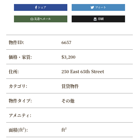
シェア
ツィート
友達へメール
印刷
物件ID:
6657
価格・家賃:
$3,200
住所:
250 East 65th Street
カテゴリ:
賃貸物件
物件タイプ:
その他
アメニティ:
面積(ft²):
ft²