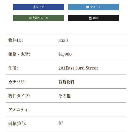
シェア
ツィート
友達へメール
印刷
物件ID:
3550
価格・家賃:
$1,900
住所:
201East 33rd Street
カテゴリ:
賃貸物件
物件タイプ:
その他
アメニティ:
面積(ft²):
ft²