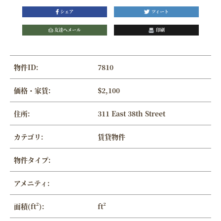
シェア
ツィート
友達へメール
印刷
物件ID:
7810
価格・家賃:
$2,100
住所:
311 East 38th Street
カテゴリ:
賃貸物件
物件タイプ:
アメニティ:
面積(ft²):
ft²