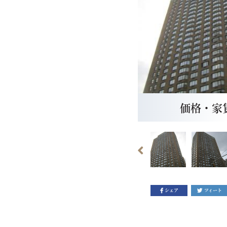
価格・家賃：
シェア
ツィート