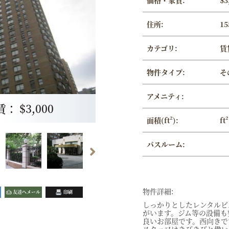
価格・家賃:
$3
住所:
15
カテゴリ:
賃
物件タイプ:
そ
アメニティ:
 $3,000
面積(ft²):
ft²
バスルーム:
物件詳細:
友達へメール
印刷
しっかりとしたレンタルビ
がいます。ジム等の設備も
良いお部屋です。西向きで