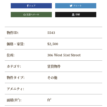
シェア
ツィート
友達へメール
印刷
物件ID:
5543
価格・家賃:
$2,500
住所:
306 West 51st Street
カテゴリ:
賃貸物件
物件タイプ:
その他
アメニティ:
面積(ft²):
ft²