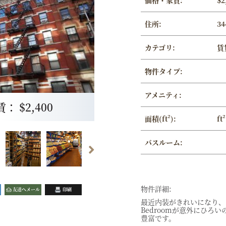
価格・家賃:
$2
住所:
34
カテゴリ:
賃
物件タイプ:
アメニティ:
 $2,400
面積(ft²):
ft²
バスルーム:
物件詳細:
友達へメール
印刷
最近内装がきれいになり、
Bedroomが意外にひろ
豊富です。