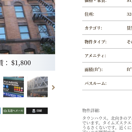
価格・家賃:
$1
住所:
32
カテゴリ:
賃
物件タイプ:
そ
アメニティ:
 $1,800
面積(ft²):
ft²
バスルーム:
物件詳細:
友達へメール
印刷
タウンハウス。北向きのア
でいます。タイムズスクエ
うるさくないです。近くに