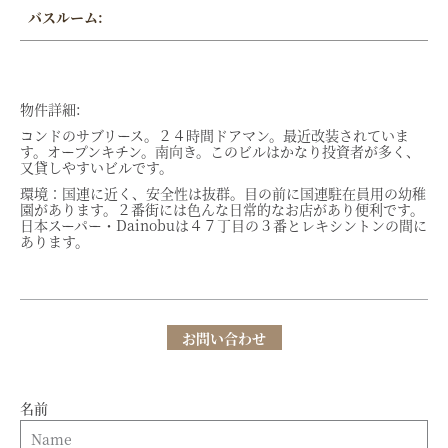
バスルーム:
物件詳細:
コンドのサブリース。２４時間ドアマン。最近改装されていま
す。オープンキチン。南向き。このビルはかなり投資者が多く、
又貸しやすいビルです。
環境：国連に近く、安全性は抜群。目の前に国連駐在員用の幼稚
園があります。２番街には色んな日常的なお店があり便利です。
日本スーパー・Dainobuは４７丁目の３番とレキシントンの間に
あります。
お問い合わせ
名前