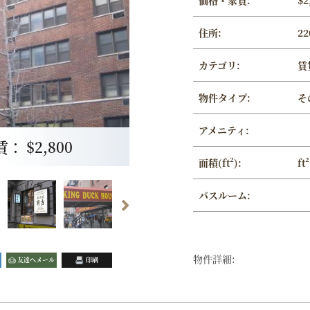
価格・家賃:
$2
住所:
22
カテゴリ:
賃
物件タイプ:
そ
アメニティ:
 $2,800
面積(ft²):
ft²
バスルーム:
物件詳細:
友達へメール
印刷