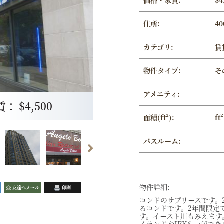
価格・家賃:
$4
住所:
40
カテゴリ:
賃
物件タイプ:
そ
アメニティ:
 $4,500
面積(ft²):
ft²
バスルーム:
物件詳細:
友達へメール
印刷
コンドのサブリースです。
るコンドです。2年間限定
す。イースト川もみえます