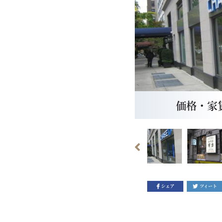
価格・家賃：
シェア
ツィート