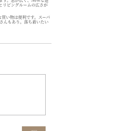
ます。窓が広く、Newな建
とリビングルームの広さが
な買い物は便利です。スーパ
さんもあり。落ち着いたい