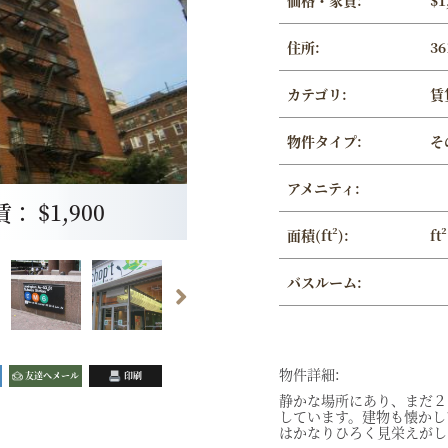
価格・家賃:
$1
住所:
36
カテゴリ:
賃
物件タイプ:
そ
アメニティ:
 $1,900
面積(ft²):
ft²
バスルーム:
物件詳細:
友達へメール
印刷
静かな場所にあり、まだ２
しています。建物も懐かし
はかなりひろく見栄えがし