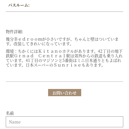
バスルーム:
物件詳細:
幾分Ｂｅｄｒｏｏｍが小さいですが、ちゃんと壁はついていま
す。改装してきれいになっています。
環境：ちかくにはＫｉｔａｎｏホテルがあります。42丁目の地下
鉄駅Ｇｒｎａｄ Ｃｅｎｔｒａｌ駅は郊外からの鉄道も乗り入れ
ています。41丁目のマジソンと5番街はミニ日本通りともよばれ
ています。日本スーパーのＳｕｎｒｉｓｅもあります。
お問い合わせ
名前