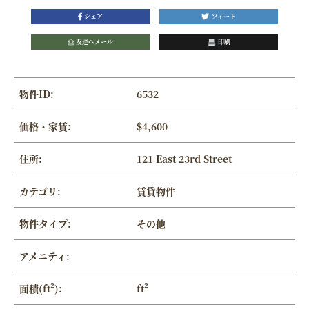
シェア
ツィート
友達へメール
印刷
物件ID:
6532
価格・家賃:
$4,600
住所:
121 East 23rd Street
カテゴリ:
賃貸物件
物件タイプ:
その他
アメニティ:
面積(ft²):
ft²