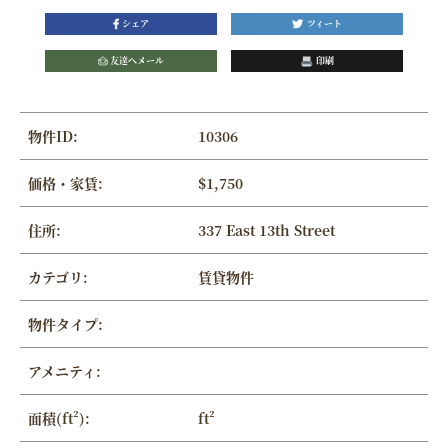
シェア
ツィート
友達へメール
印刷
物件ID:
10306
価格・家賃:
$1,750
住所:
337 East 13th Street
カテゴリ:
賃貸物件
物件タイプ:
アメニティ:
面積(ft²):
ft²