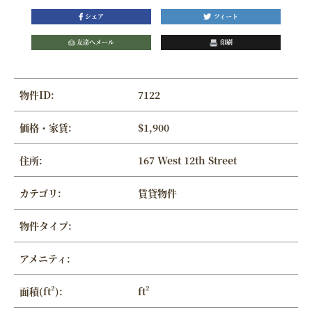
シェア
ツィート
友達へメール
印刷
物件ID:
7122
価格・家賃:
$1,900
住所:
167 West 12th Street
カテゴリ:
賃貸物件
物件タイプ:
アメニティ:
面積(ft²):
ft²