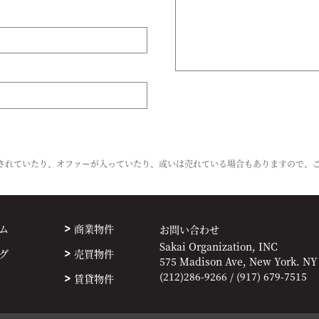
トされていたり、オファーが入っていたり、或いは売れている場合もありますので、
ム
商業物件
お問い合わせ
Sakai Organization, INC
グ
売買物件
575 Madison Ave, New York. NY
(212)286-9266 / (917) 679-7515
賃貸物件