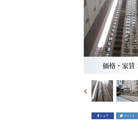
価格・家賃： $
シェア
ツィート