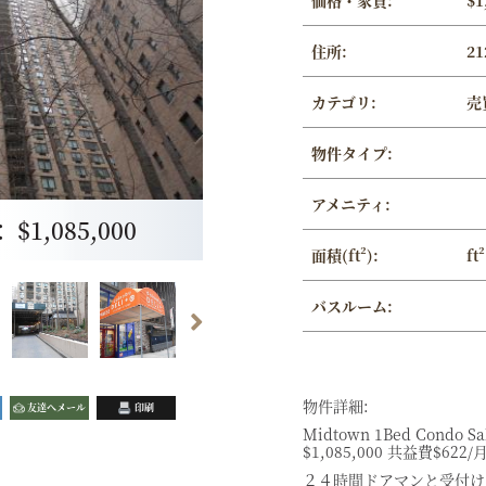
価格・家賃:
$1
住所:
21
カテゴリ:
売
物件タイプ:
アメニティ:
1,085,000
面積(ft²):
ft²
バスルーム:
物件詳細:
友達へメール
印刷
Midtown 1Bed Condo Sale
$1,085,000 共益費$62
２４時間ドアマンと受付け