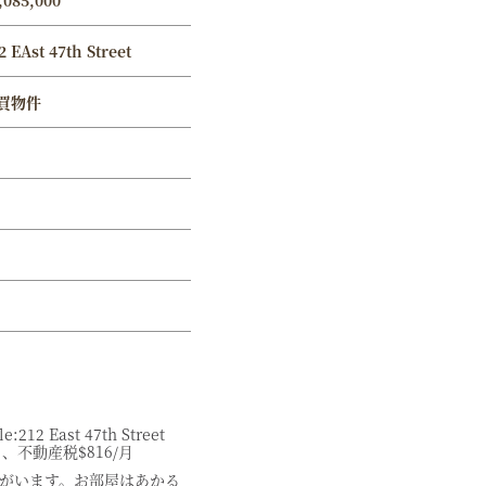
,085,000
2 EAst 47th Street
買物件
:212 East 47th Street
2/月、不動産税$816/月
がいます。お部屋はあかる