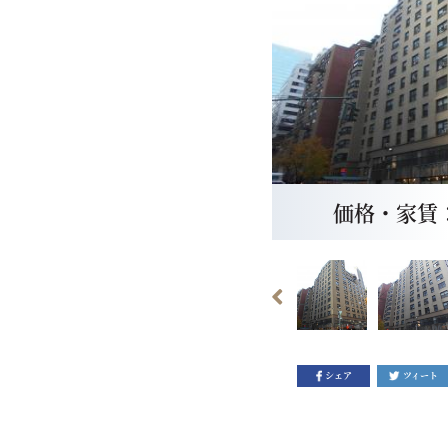
価格・家賃： $
シェア
ツィート