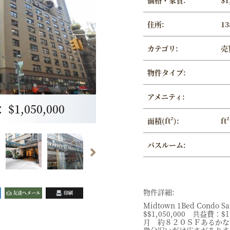
価格・家賃:
$1
住所:
13
カテゴリ:
売
物件タイプ:
アメニティ:
1,050,000
面積(ft²):
ft²
バスルーム:
物件詳細:
友達へメール
印刷
Midtown 1Bed Condo Sale
$$1,050,000 共益費：$
月 約８２０ＳＦあるかな