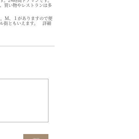
す。24時間ドアマンです。
、買い物やレストランは多
Ｅ，Ｍ、１がありますので便
ル街ともいえます。 詳細