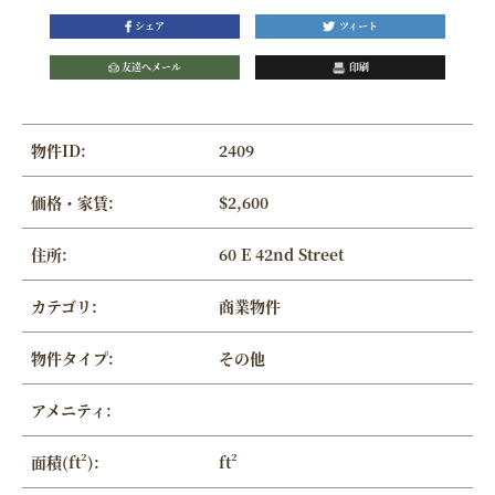
シェア
ツィート
友達へメール
印刷
物件ID:
2409
価格・家賃:
$2,600
住所:
60 E 42nd Street
カテゴリ:
商業物件
物件タイプ:
その他
アメニティ:
面積(ft²):
ft²