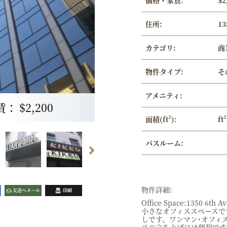
価格・家賃:
$2
住所:
13
カテゴリ:
商
物件タイプ:
そ
アメニティ:
 $2,200
面積(ft²):
ft²
バスルーム:
物件詳細:
友達へメール
印刷
Office Space:1350 6th
小さなオフィススペースで
しです。ワンマン･オフィ