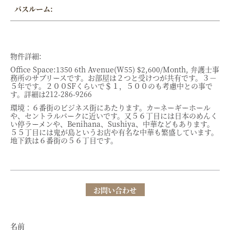
バスルーム:
物件詳細:
Office Space:1350 6th Avenue(W55) $2,600/Month, 弁護士事
務所のサブリースです。お部屋は２つと受けつが共有です。３－
５年です。２００SFくらいで＄１，５００のも考慮中との事で
す。詳細は212-286-9266
環境：６番街のビジネス街にあたります。カーネーギーホール
や、セントラルパークに近いです。又５６丁目には日本のめんく
い停ラーメンや、Benihana、Sushiya、中華などもあります。
５５丁目には鬼が島というお店や有名な中華も繁盛しています。
地下鉄は６番街の５６丁目です。
お問い合わせ
名前