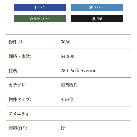
シェア
ツィート
友達へメール
印刷
物件ID:
5086
価格・家賃:
$4,800
住所:
280 Park Avenue
カテゴリ:
商業物件
物件タイプ:
その他
アメニティ:
面積(ft²):
ft²