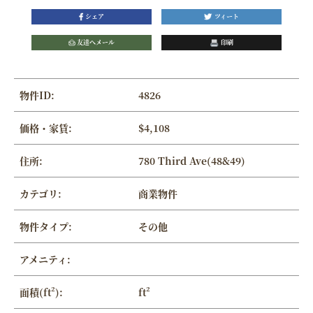
シェア
ツィート
友達へメール
印刷
物件ID:
4826
価格・家賃:
$4,108
住所:
780 Third Ave(48&49)
カテゴリ:
商業物件
物件タイプ:
その他
アメニティ:
面積(ft²):
ft²