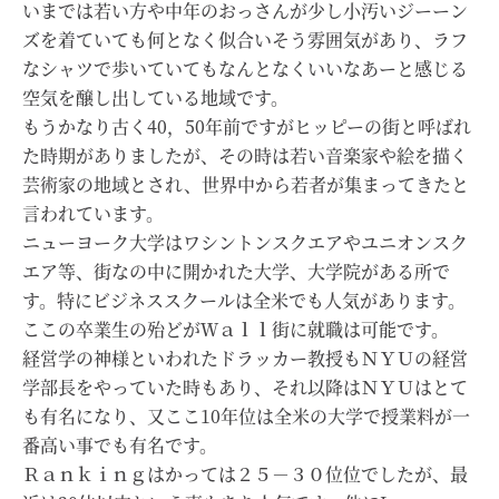
いまでは若い方や中年のおっさんが少し小汚いジーーン
ズを着ていても何となく似合いそう雰囲気があり、ラフ
なシャツで歩いていてもなんとなくいいなあーと感じる
空気を醸し出している地域です。
もうかなり古く40，50年前ですがヒッピーの街と呼ばれ
た時期がありましたが、その時は若い音楽家や絵を描く
芸術家の地域とされ、世界中から若者が集まってきたと
言われています。
ニューヨーク大学はワシントンスクエアやユニオンスク
エア等、街なの中に開かれた大学、大学院がある所で
す。特にビジネススクールは全米でも人気があります。
ここの卒業生の殆どがＷａｌｌ街に就職は可能です。
経営学の神様といわれたドラッカー教授もＮＹＵの経営
学部長をやっていた時もあり、それ以降はＮＹＵはとて
も有名になり、又ここ10年位は全米の大学で授業料が一
番高い事でも有名です。
Ｒａｎｋｉｎｇはかっては２５－３０位位でしたが、最