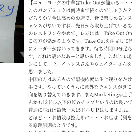
【ニューヨークの中華はTake Outが儲かる・・
このパンデミックは何時まで続くのでしょうか？
だろうか？今は高めのお店で、皆で楽しめるレス
ャンスがないですね。先日から取り上げているあ
のレストランをやめて、レジには「Take Out O
この方が儲かるようです。Take Outを注文し
にオーダーがはいってきます。待ち時間10分足
す。これは凄いなあーと思いました。これじゃ場
ンにして、ウエイトレスさんやウェイターさんを
思いました。
中国の方はあるもので臨機応変に生き残りをかけ
手です。やっていくうちに意外なチャンスがきて
向を切り替えていきます。またMarketingが
んかも12ドル以下のＮｏチップというのは良い
普通に座れば最低一人15ドルＵＰはしますよね
どほど・・お値段は控えめに・・・お店は【列を
る原理原則のようです。