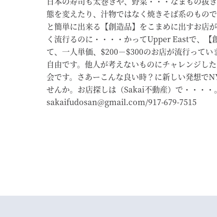
日本の寿司も太巻きや、野菜・・・なまもの抜き
態を変えたり、汁物ではなく焼きそば系のもので、[
と簡単に出来る【創造品】をこまめに出すお店が
く流行るのに・・・・かってUpper Eastで、
て、一人単価、$200－$300のお店が流行って
自由です。他人が考えないものにチャレンジした
会です。さあーこんな良い時？に新しい発想でN
せんか。お店探しは（Sakai不動産）で・・・・
sakaifudosan@gmail.com/917-679-7515