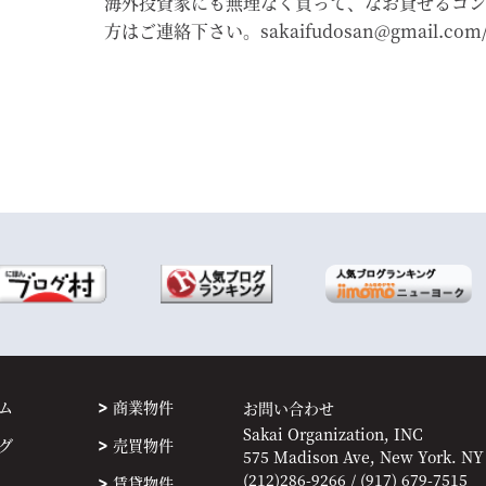
海外投資家にも無理なく買って、なお貸せるコン
方はご連絡下さい。sakaifudosan@gmail.com/91
ム
商業物件
お問い合わせ
Sakai Organization, INC
グ
売買物件
575 Madison Ave, New York. NY
(212)286-9266 / (917) 679-7515
賃貸物件