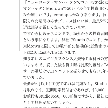
【ニューヨーク・マンハッタンでコンドStudio
マンハッタンMidtownで50万ドル台で投資用
なか難しいです。condopはかなりあります。買
限られた期間のみサブリースはいいが、最長5年
近は規制が厳しくなってきています。
ですから初めからコンドで、海外からの投資者向
という事になります。弊社でStudioでコンド、
Midtownに限って10数年前に積極的に投資家
ドは210 East 47thにあります。
知りあいのユダヤ系フランス人夫婦で眼科医の方が
いますので、買った後も貸す時は比較的容易にBo
す。此処だけで13ユニットを売らせてもらい3年
ていました。
最低6か月以上住む方であれば問題なし。Studioでも$
は取れます。短期用家具付きであれば、$3,000－$
お値段もStudio$550，000前後ですから、最
として無理がないでしょう。