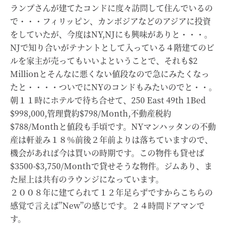
ランプさんが建てたコンドに度々訪問して住んでいるの
で・・・フィリッピン、カンボジアなどのアジアに投資
をしていたが、今度はNY,NJにも興味がありと・・・。
NJで知り合いがテナントとして入っている４階建てのビ
ルを家主が売ってもいいよということで、それも$2
Millionとそんなに悪くない値段なので急にみたくなっ
たと・・・・ついでにNYのコンドもみたいのでと・・。
朝１１時にホテルで待ち合せて、250 East 49th 1Bed
$998,000,管理費約$798/Month,不動産税約
$788/Monthと値段も手頃です。NYマンハッタンの不動
産は軒並み１８％前後２年前よりは落ちていますので、
機会があれば今は買いの時期です。この物件も貸せば
$3500-$3,750/Monthで貸せそうな物件。ジムあり、ま
た屋上は共有のラウンジになっています。
２００８年に建てられて１２年足らずですからこちらの
感覚で言えば”New”の感じです。２４時間ドアマンで
す。