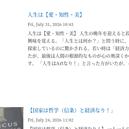
人生は【愛・知性・美】
Fri, July 31, 2026 10:43
人生は【愛・知性・美】 人生の晩年を迎えると
興味を覚える。「人生とは何か？」と問う時に、
探索しているのに驚かされる。若い時は「経済力
たが、最後は人間の根源的なものが心の奥深くか
す。 「人生はArtなり！」と言った方がいたが
る事はArtである。日常生活そのもが【芸術】
毎日同じような事をしていても、目的と意識する
ね」が「複利」を産んでいく。 健康維持の為に
月、毎日30分歩く事で、足腰が強くなっていく
又毎日「考える」時間を持つ事で、気付きのセン
とした瞬間に日頃から考えていた事と結びつく。
【国家は哲学（信条）と経済なり！」
て」いたからこそ、産み出されるものだろう。 
Fri, July 24, 2026 11:02
Visionを持てば、必ず想った通りになるであ
【国家は哲学（信条）と経済なり！】 一人一人