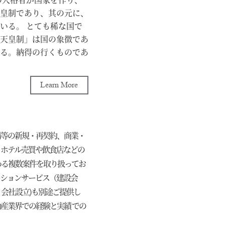
で打者と投手の「二刀
皇制であり、其の元に、
言う「小さな」【習慣】
いる。 とても稀な国で
はスポーツに限らず、全
天皇制」は国の象徴であ
の教育界でも今これが見
る。納得の行くものであ
に人生の方向性を見つけ
し合えり、自分の才能を
なくてはならない。（日
、「経済力」をつけたけ
ムは優れていると思う。
Learn More
もある。 少子化と騒ぐ
の根本はやはり【愛】で
であろう。IT・AI関係
より良くなる。Give
な「匠」の精神を磨き続
って来る。人生でどれだ
継続していく事であろう。
」は叡智と言えるかもし
場等の新規・再契約、商業・
「日本独自」のものをも
verseと捉えている。真理は
、ホテル売買や飲食店などの
力」であり、「哲学」
観や感情ではない。これ
わる複数案件を取り扱ってお
 人間も下半身がしっか
こで見い出す動かぬ真理
ーションサービス（建設会
どう生きるかの「哲学」
い。しかしどんな時でも
会社設立)も別途ご提供し
であろう。 国家の運営
る事である。知は数字と言
産業界での経験と実績 での
社会が「正しい」価値観
客観性である事であろう
間も同様で、「如何に生
生が楽しくなった。｝