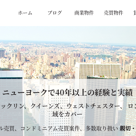
ホーム
ブログ
商業物件
売買物件
ニューヨークで
40年以上
の経験と実績
ックリン、クイーンズ、ウェストチェスター、 ロ
域をカバー
ル売買、コンドミニアム売買案件、多数取り扱い
親切・