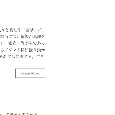
段々と真理や「哲学」に
本当に深い叡智が真理を
」「家庭」等が主であっ
らドグマの様に揺り動か
、それにも共鳴する。生き
を造り上げる作品である。
事で、毎日の「積み重
Learn More
「歩く」という事も1か
のが目に見えてわかる。
サーが頭の隅にあり、ふ
これらは日頃から「考え
人生の若い時に大きな
ろう。野球選手の大谷翔平
の人格者が国家を作り、