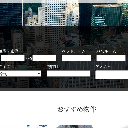
値段・家賃
ベッドルーム
バスルーム
$
～$
タイプ
物件ID
アメニティ
おすすめ物件