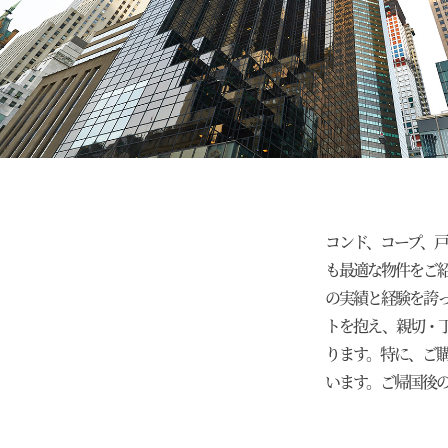
コンド、コープ、
も最適な物件をご
の実績と経験を誇
トを抱え、親切・
ります。特に、ご
います。ご帰国後