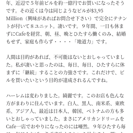
年、近辺で５年前ビルを約一億円でお買いになったそう
です。その近くは今は同じようなビルが$3,95
Million（興味があればお問合せ下さい）で完全にテナン
トが付いて８ユニット。凄いです。９年間、一日も休ま
ずにCafeを経営、朝、昼、晩とひたすら働くのみ、結婚
もせず、家庭も作らず・・・・「地道力」です。
人間は目的があれば、不可能はないとおしゃっていまし
た。私が凄いと思ったのは、毎日、毎日、ひたすらに休
まずに「継続」することの力強さです。これだけで、ビ
ルを買いたいという目的が達成されるんですね。
ハーレムは変わりました。綺麗です。このお店も色んな
方がまわりに住んでいます。白人、黒人、南米系、東欧
系、アジア人、最近は日本人、韓国、ベトナムの方も多
いとおしゃっていました。まさにアメリカンドリームを
Cafe一店でおやりになったのには唖然。９年ひたすら毎