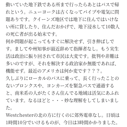
動いていた地下鉄である所まで行ったらあとはバスで帰
れという。ニューヨークは古くなってパイプや電気に問
題ありです。クイーンズ地区では地下に住んではいけな
い所に貸したり、住んだおかげで、地下浸水して10数人
の死亡者が出る始末です。
何か問題が起こってもすぐに解決せず、引き伸ばしで
す。ましてや州知事が最近辞めて指揮者なし。もう実生
活は政治に振り回されて市民は大変です。批判や非難は
多いのですが、それを解決する政治家か無能であれば、
機能せず。最近のアメリカは何か変です？？？。
久しぶりにローカルのバスに乗って、長く行ったことの
ないブロンクスや、ヨンカーズを緊急バスで通過する
と、南米系の人がたくさん住んでる地域は活気にあふれ
ています。なるほどと・・・妙な理解をしてしまいまし
た。
Westchesterの北の方に行くのに郊外電車なし。日頃は
1時間10分でいけるものが、今日は3時間かかりました。