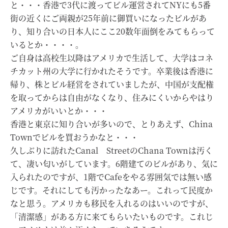
と・・・香港で3代に渡ってビル運営されてNYにも5番
街の近くにご両親が25年前に御買いになったビルがあ
り、知り合いの日本人にここ20数年面倒をみてもらって
いるとか・・・・。
ご自身は高校生以降はアメリカで生活して、大学はコネ
チカット州の大学に行かれたそうです。卒業後は香港に
帰り、株とビル経営をされていましたが、中国が支配権
を取ってからは自由がなくなり、住みにくいからやはり
アメリカがいいとか・・・
香港と東京に知り合いが多いので、とりあえず、China
Townでビルを買おうかなと・・・
久しぶりに訪れたCanal StreetのChana Townは汚く
て、凄い匂いがしています。6階建てのビルがあり、気に
入られたのですが、1階でCafeをやる雰囲気では無い感
じです。それにしても汚かったなあー。これって民度か
なと思う。アメリカも移民を入れるのはいいのですが、
「清潔感」がある方に来てもらいたいものです。これじ