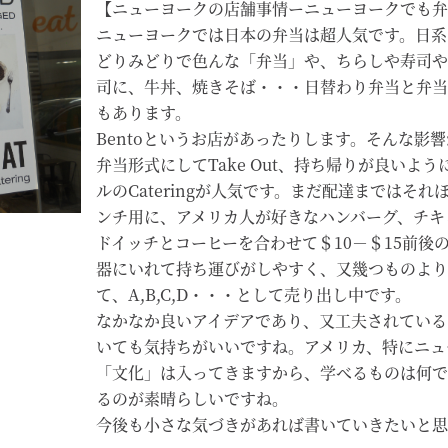
【ニューヨークの店舗事情ーニューヨークでも弁
ニューヨークでは日本の弁当は超人気です。日系
どりみどりで色んな「弁当」や、ちらしや寿司や
司に、牛丼、焼きそば・・・日替わり弁当と弁当
もあります。
Bentoというお店があったりします。そんな影
弁当形式にしてTake Out、持ち帰りが良いよ
ルのCateringが人気です。まだ配達まではそ
ンチ用に、アメリカ人が好きなハンバーグ、チキ
ドイッチとコーヒーを合わせて＄10－＄15前後
器にいれて持ち運びがしやすく、又幾つものより
て、A,B,C,D・・・として売り出し中です。
なかなか良いアイデアであり、又工夫されている
いても気持ちがいいですね。アメリカ、特にニュ
「文化」は入ってきますから、学べるものは何で
るのが素晴らしいですね。
今後も小さな気づきがあれば書いていきたいと思