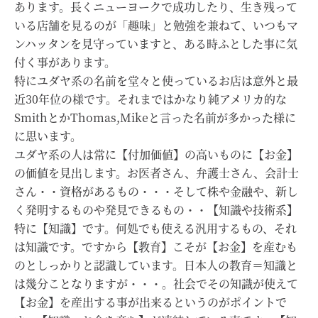
あります。長くニューヨークで成功したり、生き残って
いる店舗を見るのが「趣味」と勉強を兼ねて、いつもマ
ンハッタンを見守っていますと、ある時ふとした事に気
付く事があります。
特にユダヤ系の名前を堂々と使っているお店は意外と最
近30年位の様です。それまではかなり純アメリカ的な
SmithとかThomas,Mikeと言った名前が多かった様に
に思います。
ユダヤ系の人は常に【付加価値】の高いものに【お金】
の価値を見出します。お医者さん、弁護士さん、会計士
さん・・資格があるもの・・・そして株や金融や、新し
く発明するものや発見できるもの・・【知識や技術系】
特に【知識】です。何処でも使える汎用するもの、それ
は知識です。ですから【教育】こそが【お金】を産むも
のとしっかりと認識しています。日本人の教育＝知識と
は幾分ことなりますが・・・。社会でその知識が使えて
【お金】を産出する事が出来るというのがポイントで