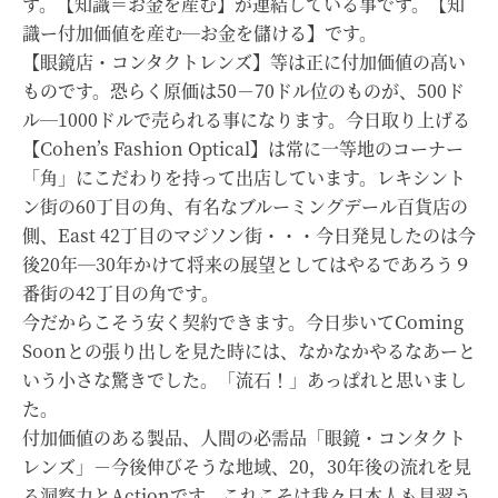
す。【知識＝お金を産む】が連結している事です。【知
識ー付加価値を産む―お金を儲ける】です。
【眼鏡店・コンタクトレンズ】等は正に付加価値の高い
ものです。恐らく原価は50－70ドル位のものが、500ド
ル―1000ドルで売られる事になります。今日取り上げる
【Cohen’s Fashion Optical】は常に一等地のコーナー
「角」にこだわりを持って出店しています。レキシント
ン街の60丁目の角、有名なブルーミングデール百貨店の
側、East 42丁目のマジソン街・・・今日発見したのは今
後20年―30年かけて将来の展望としてはやるであろう９
番街の42丁目の角です。
今だからこそう安く契約できます。今日歩いてComing
Soonとの張り出しを見た時には、なかなかやるなあーと
いう小さな驚きでした。「流石！」あっぱれと思いまし
た。
付加価値のある製品、人間の必需品「眼鏡・コンタクト
レンズ」－今後伸びそうな地域、20，30年後の流れを見
る洞察力とActionです。これこそは我々日本人も見習う