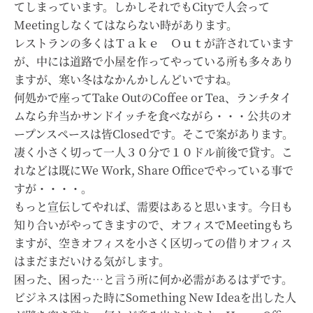
てしまっています。しかしそれでもCityで人会って
Meetingしなくてはならない時があります。
レストランの多くはＴａｋｅ Ｏｕｔが許されています
が、中には道路で小屋を作ってやっている所も多々あり
ますが、寒い冬はなかんかしんどいですね。
何処かで座ってTake OutのCoffee or Tea、ランチタイ
ムなら弁当かサンドイッチを食べながら・・・公共のオ
ープンスペースは皆Closedです。そこで案があります。
凄く小さく切って一人３０分で１０ドル前後で貸す。こ
れなどは既にWe Work, Share Officeでやっている事で
すが・・・・。
もっと宣伝してやれば、需要はあると思います。今日も
知り合いがやってきますので、オフィスでMeetingもち
ますが、空きオフィスを小さく区切っての借りオフィス
はまだまだいける気がします。
困った、困った…と言う所に何か必需があるはずです。
ビジネスは困った時にSomething New Ideaを出した人