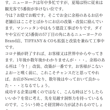
す。ニューヨークは年中多忙ですが、夏場は特に従来は
観光客で5番街が歩けない位です。
今は？お陰でお暇です。そこでお金に余裕のあるお店や
老舗店はここぞとばかりにお店の改築・改装に励んでい
ます。マンハッタン中はもう建設工事ばやりです。ダイ
ヤや宝石で又5番街の57丁目の角にあるニューヨークの
Brand店、TIFFANY & COも拡張と改装を兼ねて工事中
です。
コロナ禍が終了すれば、お客様又は世界中からやってき
ます。1年後か数年後かわかりませんが・・・。余裕のあ
る所は「今！」改装、改築が一番です。お客様がこない
よおーと嘆く前に、これこそチャンスだと思ってやれ
ば。お店がNewになり、数年後はやっておいて良かっ
た・・・となるでしょう。
成功する企業は嘆くのではなく、こんな時はどうしたら
いいか？を常に考え、先を見越す洞察力を持っているも
のです。こういう時こそ経営陣の力が試されるのでしょ