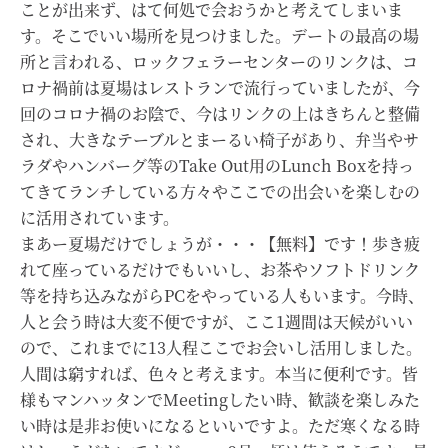
ことが出来ず、はて何処で会おうかと考えてしまいま
す。そこでいい場所を見つけました。デートの最高の場
所と言われる、ロックフェラーセンターのリンクは、コ
ロナ禍前は夏場はレストランで流行っていましたが、今
回のコロナ禍のお陰で、今はリンクの上はきちんと整備
され、大きなテーブルとまーるい椅子があり、弁当やサ
ラダやハンバーグ等のTake Out用のLunch Boxを持っ
てきてランチしている方々やここでの出会いを楽しむの
に活用されています。
まあー夏場だけでしょうが・・・【無料】です！歩き疲
れて座っているだけでもいいし、お茶やソフトドリンク
等を持ち込みながらPCをやっている人もいます。今時、
人と会う時は大変不便ですが、ここ1週間は天候がいい
ので、これまでに13人程ここでお会いし活用しました。
人間は窮すれば、色々と考えます。本当に便利です。皆
様もマンハッタンでMeetingしたい時、歓談を楽しみた
い時は是非お使いになるといいですよ。ただ寒くなる時