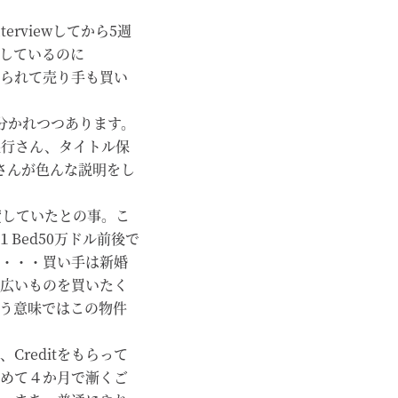
rviewしてから5週
しているのに
せられて売り手も買い
に分かれつつあります。
銀行さん、タイトル保
士さんが色んな説明をし
貸していたとの事。こ
Bed50万ドル前後で
・・・買い手は新婚
広いものを買いたく
う意味ではこの物件
reditをもらって
めて４か月で漸くご