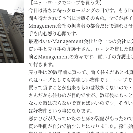
【ニューヨークでコープを買う②】
今日は待ちに待っクロージングの日です。もうInte
間も待たされて本当に迷惑そのもの。全てが終了
Mnagement会社の担当者の都合だけで遅れさ
手も内心怒り心頭です。
最近はいいManagement会社と今一つの会社
買い手と売り手の弁護士さん、ローンを貸した
険とManagementの方々です。買い手の弁護
て行きます。
売り手は20数年前に買って、暫く住んだあとは
れはコープとしても美味しい物件です。コープで１
買って貸すことが出来るものは数多くないので・
さんだから住むのが目的ですが、数年後にもっと
なった時は売らないで貸せばいいのです。そうい
は好物件という事になります。
窓にひびが入っていたのと床の裂傷があったので、C
買い手側が自分で治すことになりました。探し始