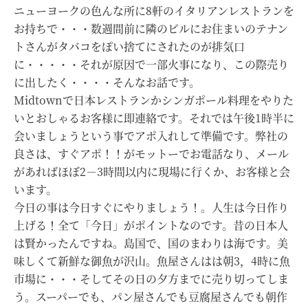
ニューヨークの色んな所に8軒のイタリアンレストランを
お持ちで・・・数週間前に隣のビルにお住まいのテナン
トさんがタバコをぽい捨てにされたのが排気口
に・・・・・それが原因で一部火事になり、この際売り
に出したく・・・・そんなお話です。
Midtownで日本レストランかシンガポール料理をやりた
いとおしゃるお客様に即連絡です。それでは午後1時半に
会いましょうという事でアポ入れして準備です。弊社の
良さは、すぐアポ！！がモットーでお電話なり、メール
があればほぼ2－3時間以内に現場に行くか、お客様と会
います。
今日の事は今日すぐにやりましょう！。人生は今日作り
上げる！全て「今日」がポイントなのです。昔の日本人
は賢かったんですね。島国で、国のまわりは海です。美
味しくて新鮮な御魚が沢山。魚屋さんはは朝3，4時に魚
市場に・・・そしてその日の夕方までに売り切ってしま
う。スーパーでも、パン屋さんでも豆腐屋さんでも朝作