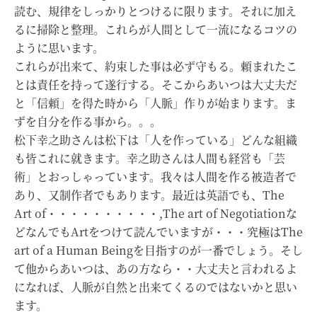
読む、規律をしっかりとつけるに限ります。それに加え
るに掃除と整理。これらが人間として一流になるコツの
ように思います。
これらが出来て、約束した事は必ず守もる。頼まれたこ
とは責任を持って遂行する。そこからあいつは大丈夫だ
と「信頼」を得た時から「人脈」作りが始まります。ま
ずを自分を作る事から。。。
松下幸之助さんは松下は「人を作っている」どんな組織
も皆これに就きます。幸之助さんは人間も経営も「芸
術」とおっしゃっています。我々は人間を作る被造者で
あり、又制作者でもあります。最近は英語でも、The
Art of・・・・・・・・・・,The art of Negotiationな
どなんでもArtをつけて読んでいますが・・・究極はThe
art of a Human Beingを目指すのが一番でしょう。そし
て他からあいつは、あの方なら・・大丈夫と言われるよ
になれば、人脈が自然と出来てくるのではないかと思い
ます。