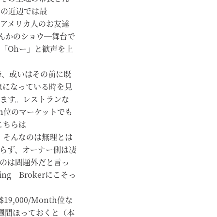
その近辺では最
アメリカ人のお友達
なんかのショウ―舞台で
「Ohー」と歓声を上
降、或いはその前に既
暗鬼になっている時を見
ます。レストランな
Month位のマーケットでも
でこちらは
ます。そんなのは無理とは
らず、オーナー側は凄
のは問題外だと言っ
ng Brokerにこそっ
19,000/Month位な
2週間ほっておくと（本