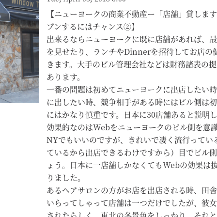
【ニューヨークの商業不動産ー「店舗」貸します
プンするにはチャンス②】
出来るならニューヨークに既に店舗があれば、最
を見せたり、ランチやDinnerを招待してお店
きます。大手のビル管理会社などは財務諸表の提
あります。
一番の問題は初めてニューヨークに出店したい時
に出したい時、競争相手がある時にはビル側は初
にはかなり慎重です。日本に30店舗あると説明
効果的なのはWebをニューヨークのビル側を意識
NYでもいいのですが、きれいで凄く流行ってい
ているから出店できるわけですから）目でビル側
ょう。日本に一店舗しかなくてもWebの効果は
りました。
あるヘアサロンの方がお店を出店される時、田舎
いらってしゃって店舗は一つだけでしたが、彼女は
されたらしく、東北の冬景色をしっかり、それと