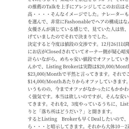
の推薦のTalkを上手にアレンジしてこのお店は
高・・・・そんなイメージでした。ナレーターも
を選んで、非常にFashonableでヘアの構成は
女優さんが演じている感じで、見ていた人は皆、
げていましたのでそれで決まりでした。
決定すると今度は値段の交渉です。12月26日以
にお店がClosedされていてオーナー側が疑心
計らいながら、めちゃ安い値段でオファしていき
んかで、Listing Brokerは実際は$20,000/
$23,000/Monthで平然と言ってきます。それ
$14,000/Monthあたりからオファしていき
いうものの、今までオファがなかったにもかかわ
く強気です。本当は欲しいのですが、そんな安い
てきます。それを2，3度やっているうちに、Listi
りと「落ち所はどうだい？」と聞きます。
するとListing Brokerも早くDealしたいので、$
ら・・・と暗示してきます。それから大体10－