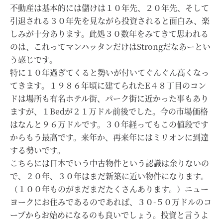
不動産は基本的には儲けは１０年先、２０年先、そして
引退される３０年先を見ながら投資されると面白み、楽
しみが十分あります。此処３０数年をみてきて思われる
のは、これってマンハッタンだけはStrongだなあーとい
う感じです。
特に１０年過ぎてくると勢いが付いてぐんぐん高くなっ
てきます。１９８６年頃に建てられたE４８丁目のコン
ドは場所も有名ホテル街、パーク街に近かった事もあり
ますが、１Bedが２１万ドル前後でした。今の市場価格
はなんと９６万ドルです。３０年経ってもこの値段です
からもう最高です。来年か、再来年にはミリオンに到達
する勢いです。
こちらには日本でいう中古物件という認識は余りないの
で、２０年、３０年はまだ新築に近い物件になります。
（１００年ものがまだまだたくさんあります。）ニュー
ヨークにお住みであるのであれば、３０-５０万ドルのコ
ープからお始めになるのも良いでしょう。投資と言うよ