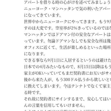
アパートを借りる時の心がけを述べてみましょう
ニューヨーク・マンハッタンで気の利いたアパー
になってきています。
世界中からニューヨークにやってきます。もう9
すのは大変です。空室率が2％きっているのでは
マンハッタンではドアマン付の安全なアパートは$3
っています。勿論ドアマンなしでも安全な所は幾
オフィスに近くて、生活が楽しめるといった場所
になります。
できる事なら9月1日に入居するというのは避け
日本での4月みたいなもので、8月15日以降はも
家主がOKいっていてもまだ契約書にお互いがサ
後から来た人が、もう300ドル払うから欲しい
に換えてしまいます。今はテンナトでなくて家主
る時です。
それ故に契約者にサインするまで、安心してはい
んの言葉を信用してもいけません。