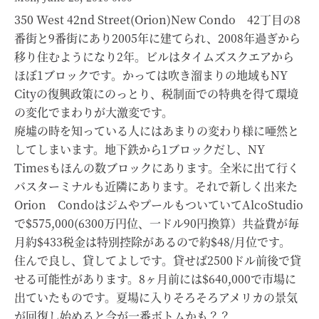
350 West 42nd Street(Orion)New Condo 42丁目の8
番街と9番街にあり2005年に建てられ、2008年過ぎから
移り住むようになり2年。ビルはタイムズスクエアから
ほぼ1ブロックです。かっては吹き溜まりの地域もNY
Cityの復興政策にのっとり、税制面での特典を得て環境
の変化でまわりが大激変です。
廃墟の時を知っている人にはあまりの変わり様に唖然と
してしまいます。地下鉄から1ブロックだし、NY
Timesもほんの数ブロックにあります。全米に出て行く
バスターミナルも近隣にあります。それで新しく出来た
Orion CondoはジムやプールもついていてAlcoStudio
で$575,000(6300万円位、一ドル90円換算）共益費が毎
月約$433税金は特別控除があるので約$48/月位です。
住んで良し、貸してよしです。貸せば2500ドル前後で貸
せる可能性があります。8ヶ月前には$640,000で市場に
出ていたものです。夏場に入りそろそろアメリカの景気
が回復し始めると今が一番ボトムかも？？