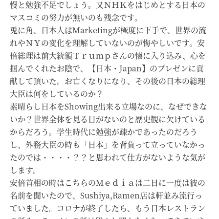
慢と勉強不足でしょう。又ＮＨＫをはじめとする日本の
マスコミの努力が無いのも残念です。
兎に角、日本人はMarketingが極度に下手で、世界の流
れやＮＹの変化を理解していないのが悔やしいです。安
倍総理は前大統領Ｔｒｕｍｐさんの懐に入り込み、心を
掴んでくれたお陰で、【日本・Japan】のプレゼンに貢
献して頂いた。お亡くなりになり、その後の日本の総理
大臣は何をしているのか？
素晴らし日本をShowing出来る立場なのに、なぜできな
いか？世界全体を見る目がないのと歴史観に欠けている
からだろう。学生時代に勉強が疎かであったのだろう
し、外務大臣の時も「日本」を背負って立っていなかっ
たのでは・・・・？？と思われて仕方がないような気が
します。
安倍首相の時はこちらのＭｅｄｉａは二日に一度は彼の
名前を聞いたので、Sushiya,Ramen店は軒並み流行っ
ていました。コロナが終了したら、もう日本レストラン