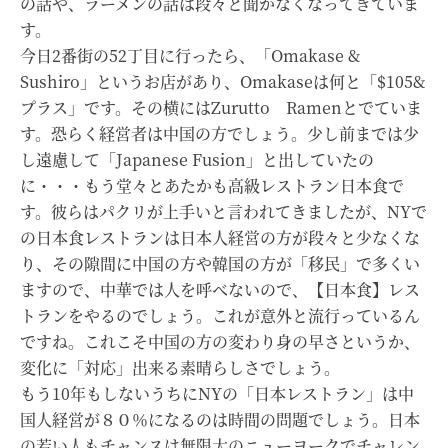
の話や、ラーメンの話は段々と聞かなくなってきていま
す。
今日2番街の52丁目に行ったら、「Omakase &
Sushiro」というお店があり、Omakaseは何と「$105&
プラス」です。その横にはZurutto Ramenとでていま
す。恐らく経営者は中国の方でしょう。少し前までは少
し遠慮して「Japanese Fusion」と出していたの
に・・・もう堂々とあたかも高級レストラン日本食で
す。彼らはパクリが上手いと言われてきましたが、NYで
の日本食レストランは日本人経営の方が段々と少なくな
り、その隙間に中国の方や韓国の方が「移民」で多くい
ますので、中華では人を呼べないので、【日本食】レス
トランをやるのでしょう。これが意外と流行っているん
ですね。これこそ中国の方の変わり身の早さというか、
変化に「対応」出来る素晴らしさでしょう。
もう10年もしないうちにNYの「日本レストラン」は中
国人経営が８０％になるのは時間の問題でしょう。日本
の若い人もチャンスは無限大のニューヨークでチャレン